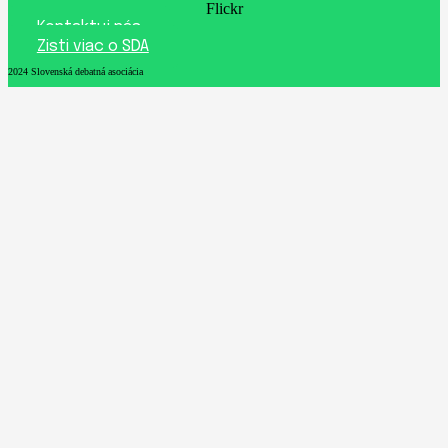
Flickr
Kontaktuj nás
Zisti viac o SDA
2024 Slovenská debatná asociácia