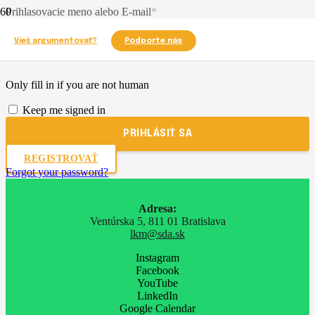
Prihlasovacie meno alebo E-mail
*
Heslo
*
Vieš argumentovať?
Podporte nás
Only fill in if you are not human
Keep me signed in
REGISTROVAŤ
Forgot your password?
Adresa:
Ventúrska 5, 811 01 Bratislava
lkm@sda.sk
Instagram
Facebook
YouTube
LinkedIn
Google Calendar