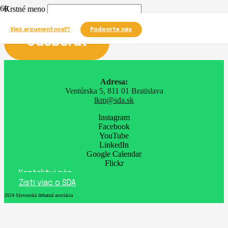
Krstné meno
Email
Vieš argumentovať?
Podporte nás
Adresa:
Ventúrska 5, 811 01 Bratislava
lkm@sda.sk
Instagram
Facebook
YouTube
LinkedIn
Google Calendar
Flickr
Kontaktuj nás
Zisti viac o SDA
2024 Slovenská debatná asociácia