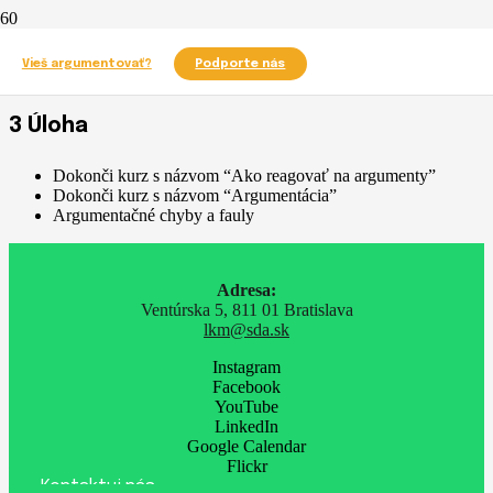
Každý niekde začínal. Staň sa argumentačným učňom a vyskúšaj si
Vieš argumentovať?
Podporte nás
jeden kurz týkajúci sa argumentácie!
3 Úloha
Dokonči kurz s názvom “Ako reagovať na argumenty”
Dokonči kurz s názvom “Argumentácia”
Argumentačné chyby a fauly
Adresa:
Ventúrska 5, 811 01 Bratislava
lkm@sda.sk
Instagram
Facebook
YouTube
LinkedIn
Google Calendar
Flickr
Kontaktuj nás