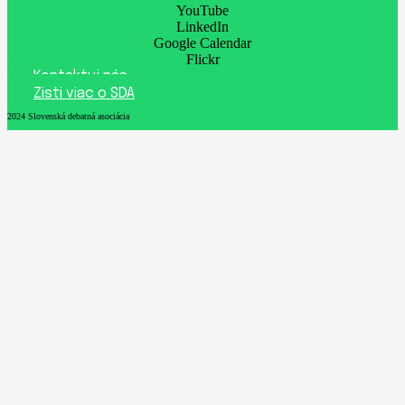
YouTube
LinkedIn
Google Calendar
Flickr
Kontaktuj nás
Zisti viac o SDA
2024 Slovenská debatná asociácia