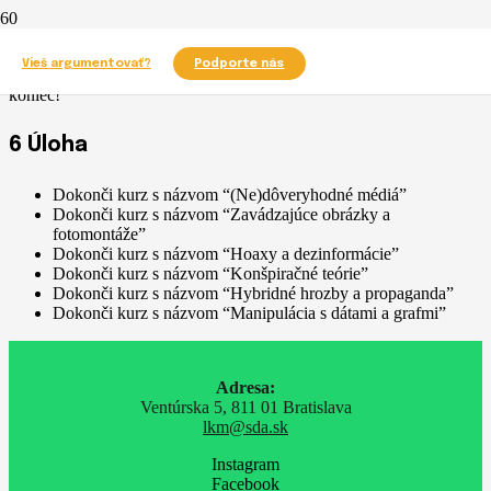
Vydaj sa na cestu po stopách dezinformácií. Vyber si ktorýkoľvek
Vieš argumentovať?
Podporte nás
kurz týkajúci sa mediálnej gramotnosti a prepracuj sa až na jeho
koniec!
6 Úloha
Dokonči kurz s názvom “(Ne)dôveryhodné médiá”
Dokonči kurz s názvom “Zavádzajúce obrázky a
fotomontáže”
Dokonči kurz s názvom “Hoaxy a dezinformácie”
Dokonči kurz s názvom “Konšpiračné teórie”
Dokonči kurz s názvom “Hybridné hrozby a propaganda”
Dokonči kurz s názvom “Manipulácia s dátami a grafmi”
Adresa:
Ventúrska 5, 811 01 Bratislava
lkm@sda.sk
Instagram
Facebook